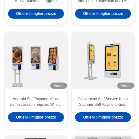
Kiosk Bluetooth Leggere
incita il tipo macchina di ATMs
Ottieni il miglior prezzo
Ottieni il miglior prezzo
Video
Video
Android Self Payment Kiosk
Convenient Self Service Kiosk
per la cassa in negozio Win 10
Scanner Self Payment Kiosk
con lettore di carte RFID
per Android/Window 7/8/10 OS
Ottieni il miglior prezzo
Ottieni il miglior prezzo