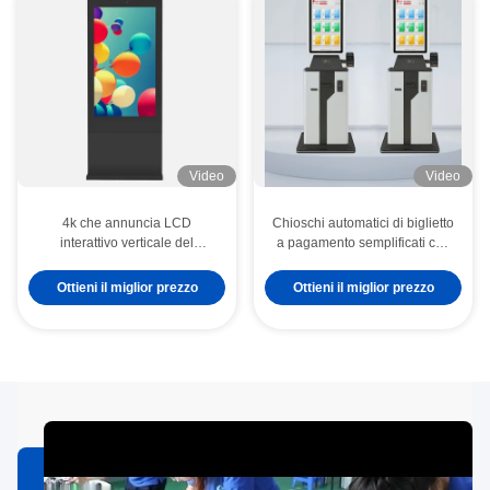
Video
Video
4k che annuncia LCD
Chioschi automatici di biglietto
interattivo verticale del
a pagamento semplificati con
contrassegno di Digital del
schermo tattile
chiosco a 32 pollici
Ottieni il miglior prezzo
Ottieni il miglior prezzo
dell'esposizione