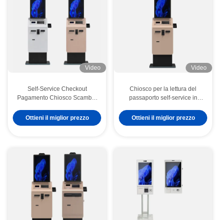
Video
Video
Self-Service Checkout
Chiosco per la lettura del
Pagamento Chiosco Scambio
passaporto self-service in
di valuta Cash Coin Recycler
hotel, distributore di contanti,
Capacitive Touch Screen SDK
chiosco per pagamenti con
Ottieni il miglior prezzo
Ottieni il miglior prezzo
Abilitato Standing Floor
carta di credito/biglietti,
macchina per chiosco di
cambio valuta