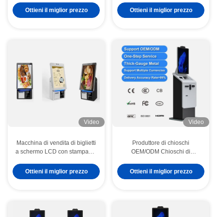
Ristorante Touch Screen
QR, stampante termica per
Ottieni il miglior prezzo
Ottieni il miglior prezzo
Terminale di pagamento Self
ristoranti e catene di fast food
Service NFC QR Code
Video
Video
Macchina di vendita di biglietti
Produttore di chioschi
a schermo LCD con stampante
OEM/ODM Chioschi di
termica e interfaccia touch
pagamento in contanti 27 32
screen per chiosco self-service
pollici Chioschi di pagamento
Ottieni il miglior prezzo
Ottieni il miglior prezzo
di bollette Terminal di
pagamento Scanner
Dispensatore di carte Stampa
Chioschi di pagamento