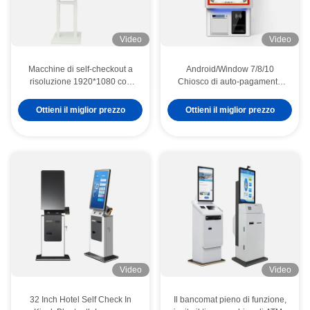
Video
Video
Macchine di self-checkout a
Android/Window 7/8/10
risoluzione 1920*1080 con
Chiosco di auto-pagamento
connettività Ethernet WiFi
con interfaccia user-friendly
Bluetooth
per un pagamento facile
Ottieni il miglior prezzo
Ottieni il miglior prezzo
Video
Video
32 Inch Hotel Self Check In
Il bancomat pieno di funzione,