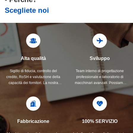
Scegliete noi
Alta qualità
Sviluppo
Sigillo di fiducia, controllo del
Team interno di progettazione
credito, RoSH e valutazione della
professionale e laboratorio di
capacità dei fornitori. La nostra
macchinari avanzati. Possiamo
azienda ha un rigoroso sistema di
collaborare per sviluppare i
controllo della qualità e un
prodotti di cui avete bisogno.
laboratorio di prova professionale.
Fabbricazione
100% SERVIZIO