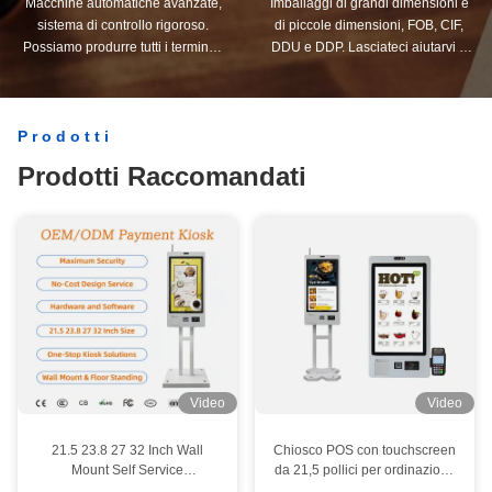
Macchine automatiche avanzate,
Imballaggi di grandi dimensioni e
sistema di controllo rigoroso.
di piccole dimensioni, FOB, CIF,
Possiamo produrre tutti i terminali
DDU e DDP. Lasciateci aiutarvi a
elettrici oltre la vostra richiesta.
trovare la soluzione migliore per
tutte le vostre preoccupazioni.
Prodotti
Prodotti Raccomandati
Video
Video
21.5 23.8 27 32 Inch Wall
Chiosco POS con touchscreen
Mount Self Service
da 21,5 pollici per ordinazione
Ordinazione Chiosco
self-service, scanner di codici