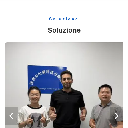
Catena dell'analizzatore di codici a barre della macchina di paga del chiosco del distributore automatico del biglietto di self service
Sistema del chiosco di auto-ordinazione di pagamento di servizio del distributore automatico da 32 pollici
Soluzione
Chiosco del terminale di pagamento del touch screen a 32 pollici che ordina il chiosco del registratore di cassa
Soluzione
Ristoranti Touch Screen Digital Signage KioskFast Food QR Self Service Ordering Kiosk
Chiosco di Burger King del distributore automatico del biglietto di pagamento automatico del touch screen
Registratore di cassa del chiosco del manifesto digitale del touch screen del supermercato
Terminale per l'ordinazione di alimenti per ristoranti con chiosco per terminali di pagamento Android
Distributore automatico di biglietti Chiosco self-service da 23,6 pollici
Sistema di Win del distributore automatico di biglietti della metropolitana del chiosco a 32 pollici
Macchina del chiosco di ordinazione di pagamento del distributore automatico di biglietti della stampante termica incorporata a 23,8 pollici
Chiosco d'ordinazione di auto di Win per la macchina 1920*1080 dei ristoranti
Ordine capacitivo a 24 pollici del chiosco degli alimenti a rapida preparazione del chiosco di ricezione di self service di verifica per il cinema


Chiosco del pannello di tocco del ristorante del chiosco del terminale di pagamento a 21,5 pollici