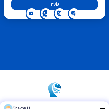
Informazioni su Crtly Shenzhen Chuangli è un'azienda high-
Invia
tech con un proprio stabilimento di produzione focalizzato su
soluzioni di interazione uomo-macchina (H M ), ci impegniamo
per la perfetta integrazione della ricerca e sviluppo,
produzione, vendita della progettazione del prodotto.Il nostro
ampio portafoglio di prodotti include servizi aziendali,
apparecchiature come terminali di pagamento, segnaletica
digitale, display touchscreen aperti e dispositivi touchscreen
integrati.Dalla concettualizzazione e progettazione di soluzioni
innovative alla produzione e alla fornitura di un supporto post-
vendita completo.
Shayne Li