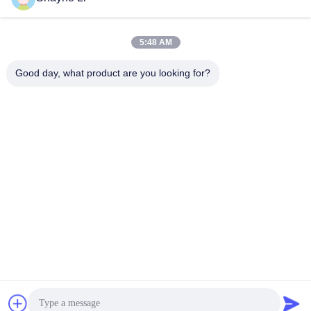
Mezzi sociali
5:48 AM
Contatto rapido
Good day, what product are you looking for?
Telefono
86-755-84654553
E-mail
sales@szcreately.com
Indirizzo
5° piano, A8 di costruzione, zona industriale di Haishen,
strada di no. 216 Guanping, Comunità di Songyuanxia, via
di Guanhu, distretto di Longhua, Shenzhen
Politica sulla privacy
|
Mappa del sito
Cina Buona qualità Chiosco self-service Fornitore. 2022-2026
Shenzhen Chuangli Technology Co., Ltd. . Tutti i diritti riservati.