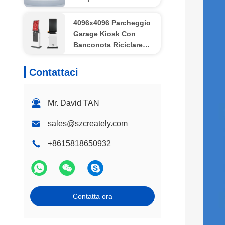
schermo tattile
4096x4096 Parcheggio
Garage Kiosk Con
Banconota Riciclare
Monete Hopper Stampa
Termica
Contattaci
Mr. David TAN
sales@szcreately.com
+8615818650932
Contatta ora