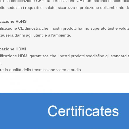
'è la certificazione CE? : la certificazione CE è un marchio di accredi
otto soddisfa i requisiti di salute, sicurezza e protezione dell'ambiente
icazione RoHS
ificazione CE dimostra che i nostri prodotti hanno superato test e valuta
auserà danni agli utenti e all'ambiente.
icazione HDMI
ificazione HDMI garantisce che i nostri prodotti soddisfino gli standard t
,
re la qualità della trasmissione video e audio.