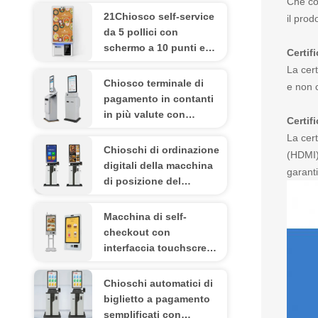
Che cos
21Chiosco self-service
il prod
da 5 pollici con
schermo a 10 punti e
Certif
schermo FHD
La cert
Chiosco terminale di
e non c
pagamento in contanti
in più valute con
Certif
display touchscreen
La cert
Chioschi di ordinazione
(HDMI)
digitali della macchina
garanti
di posizione del
chiosco di vendita di
biglietti da 21,5 pollici
Macchina di self-
checkout con
interfaccia touchscreen
per una migliore
esperienza del cliente
Chioschi automatici di
biglietto a pagamento
semplificati con