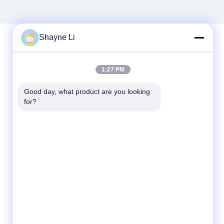
Shayne Li
Contatto rapido
1:27 PM
Telefono
Good day, what product are you looking 
for?
86-755-84654553
E-mail
sales@szcreately.com
Indirizzo
5° piano, A8 di costruzione, zona industriale
di Haishen, strada di no. 216 Guanping,
Comunità di Songyuanxia, via di Guanhu,
distretto di Longhua, Shenzhen