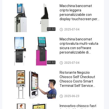
Macchina bancomat
cripto leggera
personalizzabile con
display touchscreen per
pagamenti in contanti /
carte di credito
Bancomat crittografico
00:32
2025-07-04
Macchina bancomat
criptovaluta multi-valuta
sicura con software
personalizzabile di
pagamento di sicurezza
Android OS.
Bancomat crittografico
00:32
2025-07-04
Ristorante Negozio
Chiosco Self Checkout
Chiosco Costo Smart
Terminal Self Service
Machine Nei ristoranti
Macchina per cassiere autom
00:43
2025-06-23
atico
Innovativo chiosco fast