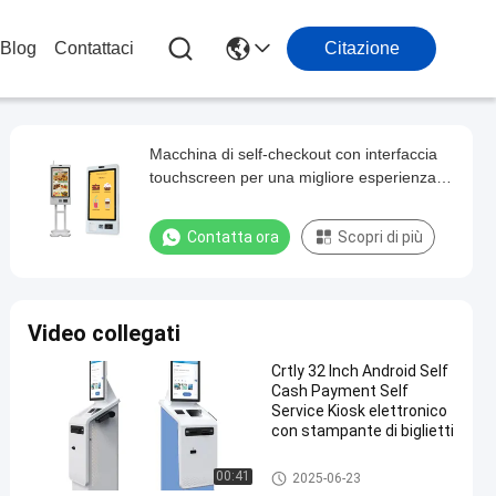
Blog
Contattaci
Citazione
Macchina di self-checkout con interfaccia
touchscreen per una migliore esperienza
del cliente
Contatta ora
Scopri di più
Video collegati
Crtly 32 Inch Android Self
Cash Payment Self
Service Kiosk elettronico
con stampante di biglietti
Chiosco self-service
00:41
2025-06-23