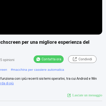
uchscreen per una migliore esperienza del
Contatta ora
Condividi
5 opinioni
creen
#
macchina per cassiere automatica
nziona con i più recenti sistemi operativi, tra cui Android e Win
rda di più
Lasciate un messaggio