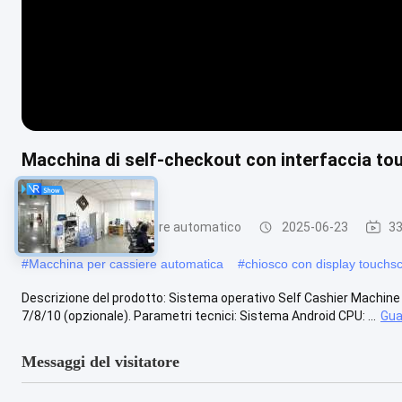
Macchina di self-checkout con interfaccia to
cliente
Macchina per cassiere automatico
2025-06-23
33
#
Macchina per cassiere automatica
#
chiosco con display touchs
Descrizione del prodotto: Sistema operativo Self Cashier Machine fu
7/8/10 (opzionale). Parametri tecnici: Sistema Android CPU: ...
Gua
Messaggi del visitatore