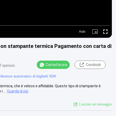
Auto
Picture-
Fullscre
in-
Picture
con stampante termica Pagamento con carta di
Contatta ora
Condividi
 opinioni
tributore automatico di biglietti SDK
rmica, che è veloce e affidabile. Questo tipo di stampante è
 ...
Guarda di più
Lasciate un messaggio