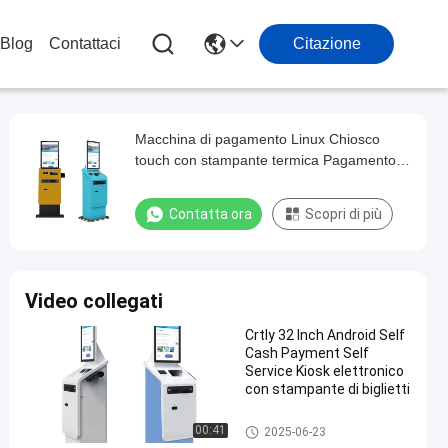
Blog
Contattaci
Citazione
Macchina di pagamento Linux Chiosco
touch con stampante termica Pagamento
con carta di credito Compatibilità Win
Contatta ora
Scopri di più
Video collegati
Crtly 32 Inch Android Self
Cash Payment Self
Service Kiosk elettronico
con stampante di biglietti
Chiosco self-service
00:41
2025-06-23