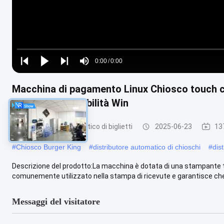
Loaded
:
0%
0:00
/
0:00
Play
Play
Play
Mute
Current
Duration
next
next
Macchina di pagamento Linux Chiosco touch 
Time
credito Compatibilità Win
Distributore automatico di biglietti
2025-06-23
137
#
Chiosco Burger King
#
distributore automatico di chioschi
#
dis
Descrizione del prodotto:La macchina è dotata di una stampante te
comunemente utilizzato nella stampa di ricevute e garantisce che i
Messaggi del visitatore