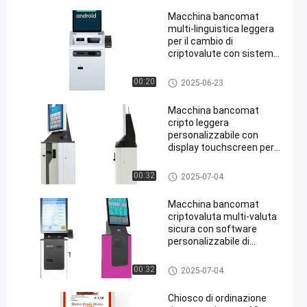
Macchina bancomat
multi-linguistica leggera
per il cambio di
criptovalute con sistema
operativo Android
Bancomat crittografico
00:20
2025-06-23
en
Macchina bancomat
cripto leggera
personalizzabile con
display touchscreen per
pagamenti in contanti /
carte di credito
Bancomat crittografico
00:32
2025-07-04
Macchina bancomat
criptovaluta multi-valuta
sicura con software
personalizzabile di
pagamento di sicurezza
Android OS.
Bancomat crittografico
00:32
2025-07-04
Chiosco di ordinazione