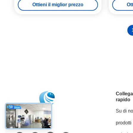
Ottieni il miglior prezzo
Ott
scansione
Colleg
rapido
Su di no
prodotti
Mezzi sociali