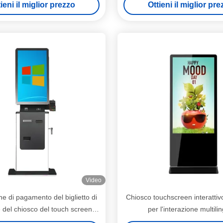
ieni il miglior prezzo
Ottieni il miglior pr
Pagamento Chiosco Acceptore
Video
e di pagamento del biglietto di
Chiosco touchscreen interatti
e del chiosco del touch screen di
per l'interazione multili
Win a 32 pollici