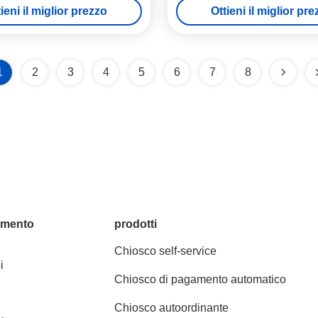
ieni il miglior prezzo
Ottieni il miglior pr
1
2
3
4
5
6
7
8
amento
prodotti
Chiosco self-service
i
Chiosco di pagamento automatico
Chiosco autoordinante