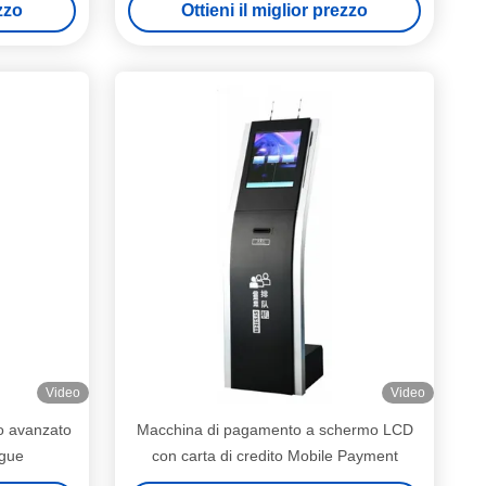
ezzo
Ottieni il miglior prezzo
 di cassa
Video
Video
vo avanzato
Macchina di pagamento a schermo LCD
ngue
con carta di credito Mobile Payment