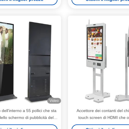
Video
dell'interno a 55 pollici che sta
Accettore dei contanti del ch
dello schermo di pubblicità del
touch screen di HDMI che o
co del touch screen Win10
macchina di pagamento di sel