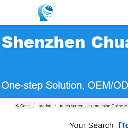
Casa.
prodotti
touch screen kiosk machine Online M
Your Search
[to