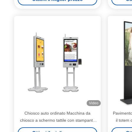
Video
Chiosco auto ordinato Macchina da
Pavimento 
chiosco a schermo tattile con stampante
il totem 
A4 in ristorante Chiosco terminale di
chios