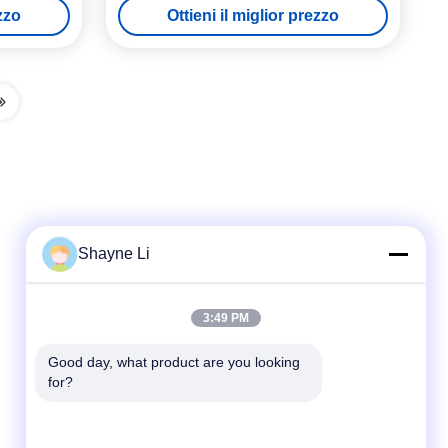
ezzo
Ottieni il miglior prezzo
Shayne Li
Contatto rapido
3:49 PM
Telefono
Good day, what product are you looking 
for?
86-755-84654553
E-mail
sales@szcreately.com