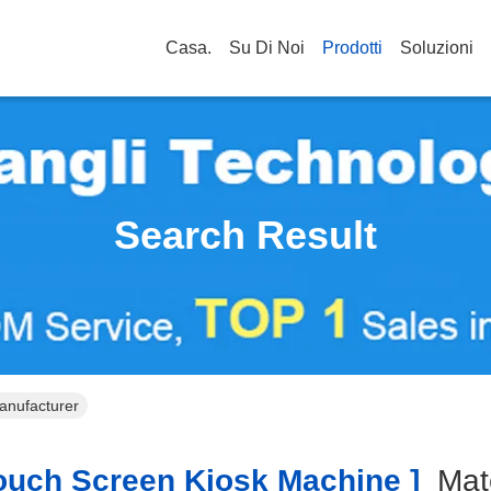
Casa.
Su Di Noi
Prodotti
Soluzioni
Search Result
anufacturer
uch Screen Kiosk Machine ]
Mat