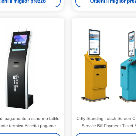
ieni il miglior prezzo
Ottieni il miglior pr
di pagamento a schermo tattile
Crtly Standing Touch Screen C
nte termica Accetta pagamenti
Service Bill Payment Ticket
ti con carta di credito e mobile
Stazione degli autobus C