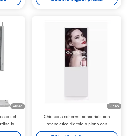
Video
Video
iosco del
Chiosco a schermo sensoriale con
rdina la
segnaletica digitale a piano con
f service
installazione in piedi