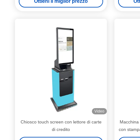
Ottieni il miglior prezzo
Ott
pagamento con carta di credito
Video
Chiosco touch screen con lettore di carte
Macchina 
di credito
con stampa
in contan