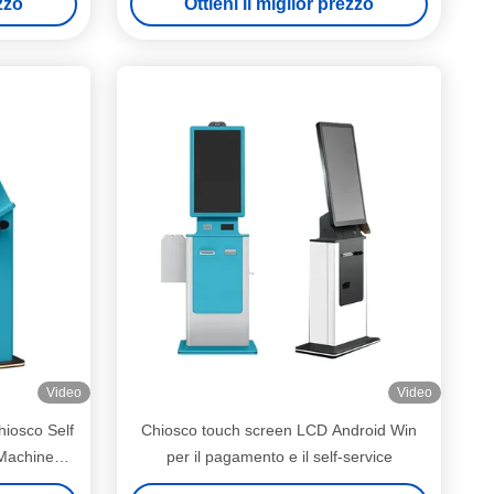
ezzo
Ottieni il miglior prezzo
Video
Video
hiosco Self
Chiosco touch screen LCD Android Win
 Machine
per il pagamento e il self-service
hiosco