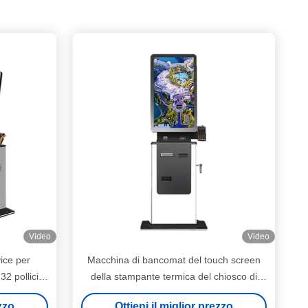
Video
Video
vice per
Macchina di bancomat del touch screen
2 pollici,
della stampante termica del chiosco di
chscreen
pagamento di auto di SDK per la banca
ezzo
Ottieni il miglior prezzo