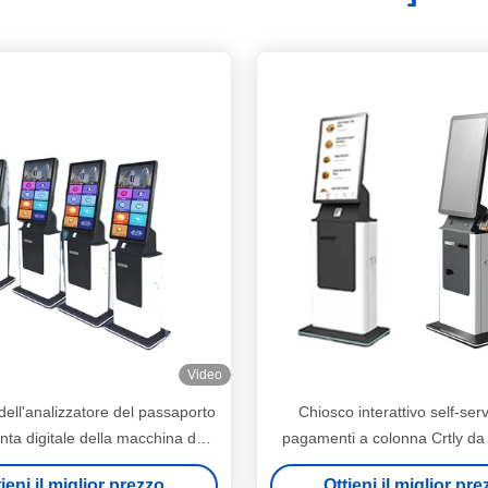
Video
dell'analizzatore del passaporto
Chiosco interattivo self-ser
onta digitale della macchina del
pagamenti a colonna Crtly da 3
del touch screen dell'ingresso
chiosco automatico con tou
ieni il miglior prezzo
Ottieni il miglior pr