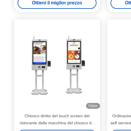
Ottieni il miglior prezzo
Ott
Video
Chiosco diritto del touch screen del
Ordinazion
ristorante della macchina del chiosco del
self servic
computer del touch screen di codice di