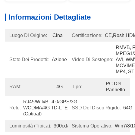
Informazioni Dettagliate
Luogo Di Origine:
Cina
Certificazione:
CE,Rosh,HD
RMVB, FL
MPEG1/2/
Stato Dei Prodotti::
Azione
Video Di Sostegno:
AVI, WMV
MOVIME
MP4, ST
PC Del 
RAM:
4G
Tipo:
Pannello
RJ45/Wifi/BT4.0/GPS/3G 
Rete:
WCDMA/4G TD-LTE 
SSD Del Disco Rigido:
64G
(optioal)
Luminosità (tipica):
300cd/m2
Sistema Operativo:
Win7/8/1