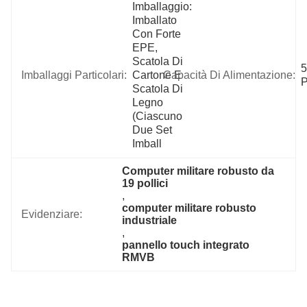
Imballaggio: 
Imballato 
Con Forte 
EPE, 
Scatola Di 
5
Imballaggi Particolari:
Cartone E 
Capacità Di Alimentazione:
P
Scatola Di 
Legno 
(ciascuno 
Due Set 
Imball
Computer militare robusto da 
19 pollici
, 
computer militare robusto 
Evidenziare:
industriale
, 
pannello touch integrato 
RMVB