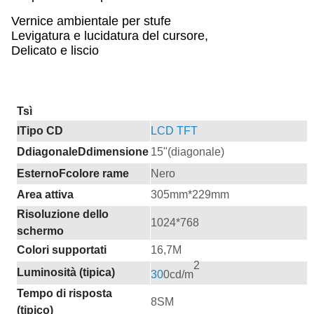
Vernice ambientale per stufe
Levigatura e lucidatura del cursore,
Delicato e liscio
T
sì
l
Tipo CD
LCD TFT
D
diagonale
D
dimensione
15
"(
diagonale
)
Esterno
F
colore rame
Nero
Area attiva
305mm*229mm
Risoluzione dello
1
024
*
768
schermo
Colori supportati
16,7M
2
Luminosità (tipica)
30
0cd/m
Tempo di risposta
8
SM
(tipico)