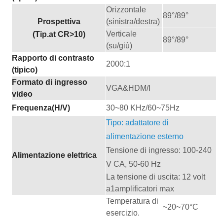
Orizzontale
8
9
°/8
9
°
Prospettiva
(sinistra/destra)
Verticale
(Tip.at CR>
10)
8
9
°/8
9
°
(su/giù)
Rapporto di contrasto
200
0:1
(tipico)
Formato di ingresso
VGA
&
HDM/I
video
Frequenza
(
H/V
)
30~
80 KHz/60
~
75Hz
Tipo: adattatore di
alimentazione esterno
Tensione di ingresso: 100-240
Alimentazione elettrica
V CA, 50-60 Hz
La tensione di uscita: 12 volt
a
1
amplificatori max
Temperatura di
~20
~
7
0°C
esercizio
.