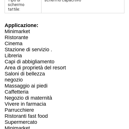
Tipo di
schermo capacitivo
schermo
tattile:
Applicazione:
Minimarket
Ristorante
Cinema
Stazione di servizio .
Libreria
Capi di abbigliamento
Area di proprietà del resort
Saloni di bellezza
negozio
Massaggio ai piedi
Caffetteria
Negozio di maternità
Vivere in farmacia
Parrucchiere
Ristoranti fast food
Supermercato
Minimarket