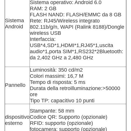
Sistema operativo: Android 6.0
RAM: 2 GB
FLASH NAND: FLASH/EMMC da 8 GB
Sistema
Rete: RJ45/Wireless integrato
Android
802.11b/g/n, WAPI (Ralink 8188)/Dongle
wireless USB
Interfaccia:
USB*4,SD*1,HDMI*1,RJ45*1,uscita
audio*1,porta SIM*1
,RS232*2
Bluetooth:
da 2,402 GHz a 2,480 GHz
Luminosità: 350 cd/m2
Colori massimi: 16,7 M
Tempo di risposta: 5 ms
Pannello
Durata della retroilluminazione:>50000
ore
Tipo TP: capacitivo 10 punti
Stampante: 58 mm
dispositivo
Codice QR: Supporto (opzionale)
esterno
RFID: supporto (opzionale)
fotocamera: supporto (opzionale)