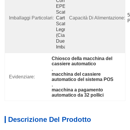
Con Forte 
EPE, 
Scatola Di 
5
Imballaggi Particolari:
Cartone E 
Capacità Di Alimentazione:
P
Scatola Di 
Legno 
(ciascuno 
Due Set 
Imball
Chiosco della macchina del 
cassiere automatico
, 
macchina del cassiere 
Evidenziare:
automatico del sistema POS
, 
macchina a pagamento 
automatico da 32 pollici
Descrizione Del Prodotto