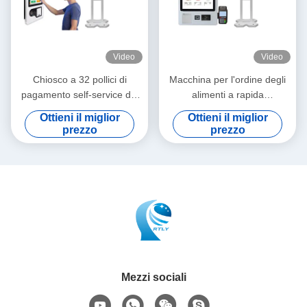
Video
Video
Chiosco a 32 pollici di
Macchina per l'ordine degli
pagamento self-service del
alimenti a rapida
supporto da pavimento della
preparazione dei sistemi di
Ottieni il miglior
Ottieni il miglior
macchina del cassiere di
posizione della macchina del
prezzo
prezzo
auto
cassiere automatico da 32
pollici
Mezzi sociali