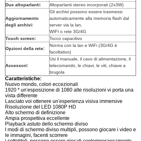
Due altoparlanti:
Altoparlanti stereo incorporati (2x3W)
Gli archivi possono essere trasmessi
Aggiornamento
automaticamente alla memoria flash dal
degli archivi:
server via la lan,
WIFI o rete 3G/4G
Touch screen:
Tocco capacitivo
Norma con la lan e WiFi (3G/4G è
Opzioni della rete:
facoltativo)
Usi il manuale, il cavo di alimentazione, il
Accessori:
telecomando, le chiavi, le viti, chiave a
brugola
Caratteristiche:
Nuovo mondo, colori eccezionali
1920 * un'esposizione di 1080 alte risoluzioni vi porta una
vista differente
Lasciato voi ottenere un'esperienza visiva immersive
Risoluzione del LED 1080P HD
Alto schermo di definizione
Ampia prospettiva eccellente
Playback astuto dello schermo diviso
I modi di schermo diviso multipli, possono giocare i video e
le immagini, facenti scorrere
i sottotitoli, possono essere giocati contemporaneamente,