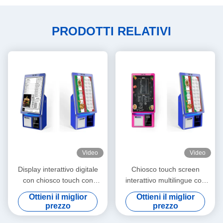
PRODOTTI RELATIVI
Video
Video
Display interattivo digitale
Chiosco touch screen
con chiosco touch con
interattivo multilingue con
display multilingue e
custodia metallica per il
Ottieni il miglior
Ottieni il miglior
pannello di vetro rinforzato
display digitale
prezzo
prezzo