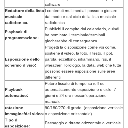
software
Redattore della lista
I contenuti multimediali possono giocare
musicale
dal modo e dal ciclo della lista musicale
radiofonica:
radiofonica.
Pubblichi il compito dal calendario, quindi
Playback di
ha nominato il terminale/terminali
programmazione:
giocherebbe di conseguenza
Progetti la disposizione come voi come,
sostiene il video, la foto, il testo, il ppt,
Esposizione dello
parola, eccellono, infiammano, rss, il
schermo diviso:
wheather, l'orologio, la data, web che tutte
possono essere esposizione sulle aree
differenti
Potere fissato di tempo su /off ed
Playback
automaticamente esposizione e ciclo, 7
automatico:
giorni e 24 ore nessun'operazione
manuale.
rotazione
90/180/270 di grado. (esposizione verticale
immagine/del video:
o esposizione orizzontale)
Tipo di
Paesaggio o ritratto orizzontale o verticale
esposizione: