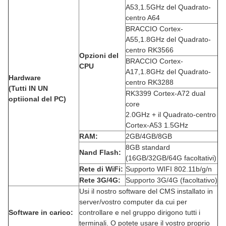
A53,1.5GHz del Quadrato-
centro A64
BRACCIO Cortex-
A55,1.8GHz del Quadrato-
centro RK3566
Opzioni del
BRACCIO Cortex-
CPU
A17,1.8GHz del Quadrato-
Hardware
centro RK3288
(Tutti IN UN
RK3399 Cortex-A72 dual
optiional del PC)
core
2.0GHz + il Quadrato-centro
Cortex-A53 1.5GHz
RAM:
2GB/4GB/8GB
8GB standard
Nand Flash:
(16GB/32GB/64G facoltativi)
Rete di WiFi:
Supporto WIFI 802.11b/g/n
Rete 3G/4G:
Supporto 3G/4G (facoltativo)
Usi il nostro software del CMS installato in
server/vostro computer da cui per
Software in carico:
controllare e nel gruppo dirigono tutti i
terminali. O potete usare il vostro proprio