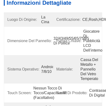
Informazioni Dettagliate
La 
Luogo Di Origine:
Certificazione:
CE,Rosh,HD
Cina
Giocatore 
Di 
32/43/49/55/65/75/85 
Dimensione Del Pannello:
Parola Chiave:
Pubblicità 
Di Pollice
LCD 
Dell'interno
Cassa Del 
Metallo + 
Android/Win 
Sistema Operativo:
Materiale:
Pannello 
7/8/10
Del Vetro 
Temperato
Nessun Tocco Di 
Contrasse
Touch Screen:
Tocco/Capacitive/IR 
Nome Di Prodotto:
Di Digital
(facoltativo)