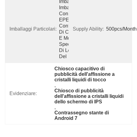
Imballaggio:  
Imballato 
Con Forte 
EPE, Il 
Contenitore 
Imballaggi Particolari:
Supply Ability:
500pcs/Month
Di Cartone 
E Metodo Di 
Spedizione 
Di Legno 
Del
Chiosco capacitivo di 
pubblicità dell'affissione a 
cristalli liquidi di tocco
, 
Chiosco di pubblicità 
Evidenziare:
dell'affissione a cristalli liquidi 
dello schermo di IPS
, 
Contrassegno stante di 
Android 7