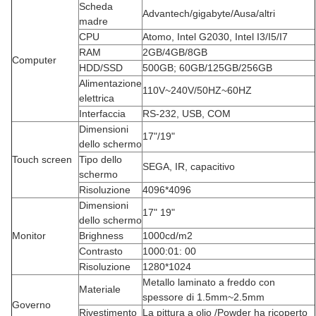
Scheda
Advantech/gigabyte/Ausa/altri
madre
CPU
Atomo, Intel G2030, Intel I3/I5/I7
RAM
2GB/4GB/8GB
Computer
HDD/SSD
500GB; 60GB/125GB/256GB
Alimentazione
110V~240V/50HZ~60HZ
elettrica
Interfaccia
RS-232, USB, COM
Dimensioni
17"/19"
dello schermo
Touch screen
Tipo dello
SEGA, IR, capacitivo
schermo
Risoluzione
4096*4096
Dimensioni
17" 19"
dello schermo
Monitor
Brighness
1000cd/m2
Contrasto
1000:01: 00
Risoluzione
1280*1024
Metallo laminato a freddo con
Materiale
spessore di 1.5mm~2.5mm
Governo
Rivestimento
La pittura a olio /Powder ha ricoperto