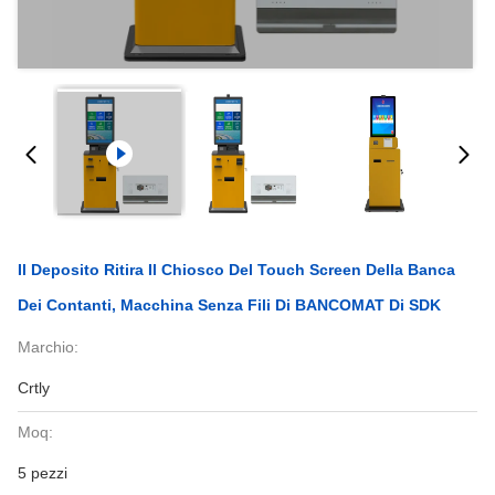
Il Deposito Ritira Il Chiosco Del Touch Screen Della Banca
Dei Contanti, Macchina Senza Fili Di BANCOMAT Di SDK
Marchio:
Crtly
Moq:
5 pezzi