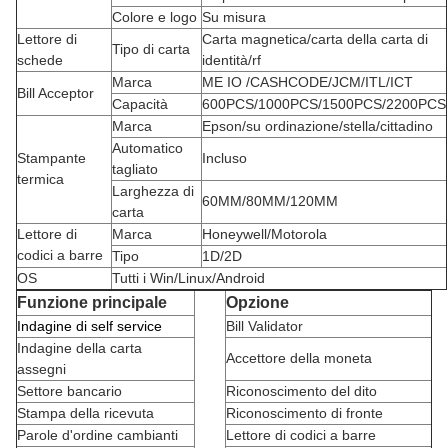
Colore e logo
Su misura
Lettore di
Carta magnetica/carta della carta di
Tipo di carta
schede
identità/rf
Marca
ME IO /CASHCODE/JCM/ITL/ICT
Bill Acceptor
Capacità
600PCS/1000PCS/1500PCS/2200PCS
Marca
Epson/su ordinazione/stella/cittadino
Automatico
Stampante
Incluso
tagliato
termica
Larghezza di
60MM/80MM/120MM
carta
Lettore di
Marca
Honeywell/Motorola
codici a barre
Tipo
1D/2D
OS
Tutti i Win/Linux/Android
Funzione principale
Opzione
Indagine di self service
Bill Validator
Indagine della carta
Accettore della moneta
assegni
Settore bancario
Riconoscimento del dito
Stampa della ricevuta
Riconoscimento di fronte
Parole d'ordine cambianti
Lettore di codici a barre