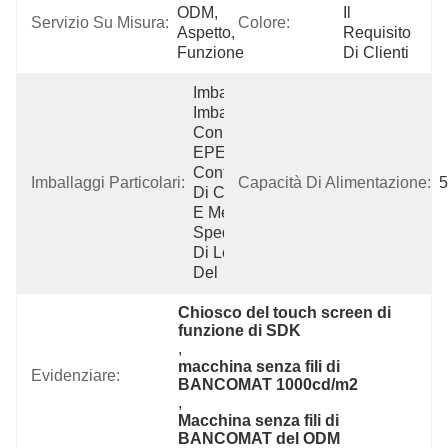
ODM, 
Il 
Servizio Su Misura:
Colore:
Aspetto, 
Requisito 
Funzione
Di Clienti
Imballaggio:  
Imballato 
Con Forte 
EPE, Il 
Contenitore 
Imballaggi Particolari:
Capacità Di Alimentazione:
5
Di Cartone 
E Metodo Di 
Spedizione 
Di Legno 
Del
Chiosco del touch screen di 
funzione di SDK
, 
macchina senza fili di 
Evidenziare:
BANCOMAT 1000cd/m2
, 
Macchina senza fili di 
BANCOMAT del ODM