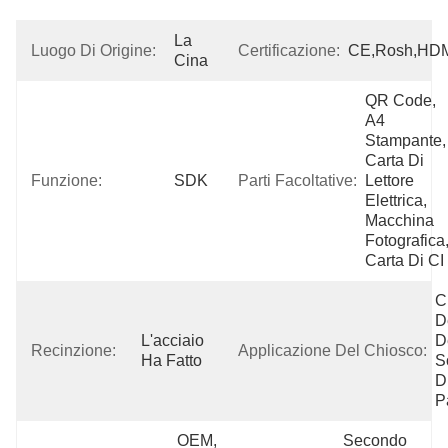
La 
Luogo Di Origine:
Certificazione:
CE,Rosh,HD
Cina
QR Code, 
A4 
Stampante, 
Carta Di 
Funzione:
SDK
Parti Facoltative:
Lettore 
Elettrica, 
Macchina 
Fotografica,
Carta Di CI
C
De
L'acciaio 
De
Recinzione:
Applicazione Del Chiosco:
Ha Fatto
S
Di
P
OEM, 
Secondo 