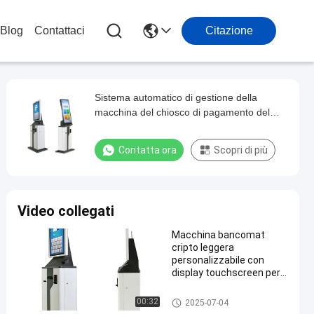
Blog
Contattaci
Citazione
Sistema automatico di gestione della
macchina del chiosco di pagamento del
parcheggio automatico
Contatta ora
Scopri di più
Video collegati
Macchina bancomat
cripto leggera
personalizzabile con
display touchscreen per
pagamenti in contanti /
carte di credito
Bancomat crittografico
00:32
2025-07-04