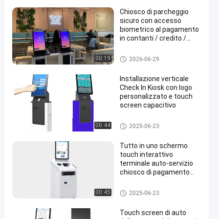
Chiosco di parcheggio
sicuro con accesso
biometrico al pagamento
in contanti / credito /
debito e connettività Wi-
Fi / Ethernet
Chiosco parcheggio
00:19
2026-06-29
Installazione verticale
Check In Kiosk con logo
personalizzato e touch
screen capacitivo
Chiosco per il check-in
00:44
2025-06-23
Tutto in uno schermo
touch interattivo
terminale auto-servizio
chiosco di pagamento
auto-ordine
Chiosco self-service
00:45
2025-06-23
Touch screen di auto