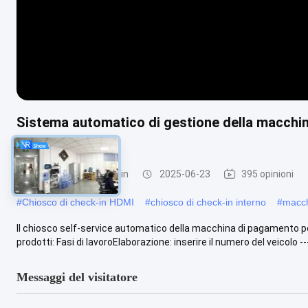
Sistema automatico di gestione della macchi
automatico
Chiosco per il check-in
2025-06-23
395 opinioni
#
Chiosco di check-in HDMI
#
chiosco di check-in interno
#
macch
Il chiosco self-service automatico della macchina di pagamento pe
prodotti: Fasi di lavoroElaborazione: inserire il numero del veicolo ---
Messaggi del visitatore