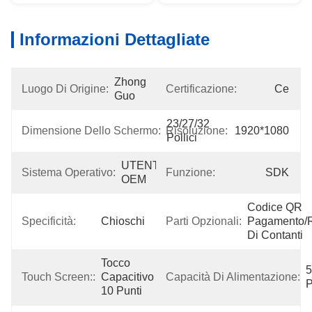
Informazioni Dettagliate
Zhong 
Luogo Di Origine:
Certificazione:
Ce
Guo
23/27/32 
Dimensione Dello Schermo:
Risoluzione:
1920*1080
Pollici
UTENTE 
Sistema Operativo:
Funzione:
SDK
OEM
Codice QR 
Specificità:
Chioschi
Parti Opzionali:
Pagamento/ri
Di Contanti
Tocco 
5
Touch Screen::
Capacitivo 
Capacità Di Alimentazione:
P
10 Punti