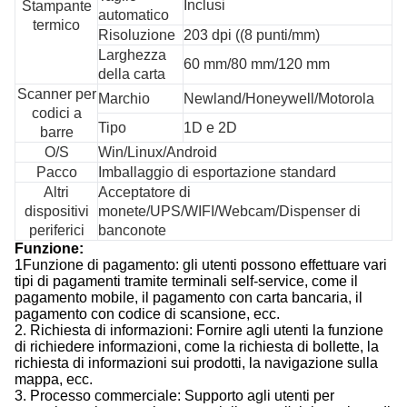
Inclusi
Stampante
automatico
termico
Risoluzione
203 dpi ((8 punti/mm)
Larghezza
60 mm/80 mm/120 mm
della carta
Scanner per
Marchio
Newland/Honeywell/Motorola
codici a
Tipo
1D e 2D
barre
O/S
Win/Linux/Android
Pacco
Imballaggio di esportazione standard
Altri
Acceptatore di
dispositivi
monete/UPS/WIFI/Webcam/Dispenser di
periferici
banconote
Funzione
:
1Funzione di pagamento: gli utenti possono effettuare vari
tipi di pagamenti tramite terminali self-service, come il
pagamento mobile, il pagamento con carta bancaria, il
pagamento con codice di scansione, ecc.
2. Richiesta di informazioni: Fornire agli utenti la funzione
di richiedere informazioni, come la richiesta di bollette, la
richiesta di informazioni sui prodotti, la navigazione sulla
mappa, ecc.
3. Processo commerciale: Supporto agli utenti per