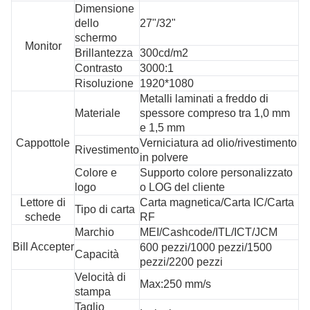
Dimensione
dello
27"/32"
schermo
Monitor
Brillantezza
300cd/m2
Contrasto
3000:1
Risoluzione
1920*1080
Metalli laminati a freddo di
Materiale
spessore compreso tra 1,0 mm
e 1,5 mm
Cappottole
Verniciatura ad olio/rivestimento
Rivestimento
in polvere
Colore e
Supporto colore personalizzato
logo
o LOG del cliente
Lettore di
Carta magnetica/Carta IC/Carta
Tipo di carta
schede
RF
Marchio
MEI/Cashcode/ITL/ICT/JCM
Bill Accepter
600 pezzi/1000 pezzi/1500
Capacità
pezzi/2200 pezzi
Velocità di
Max:250 mm/s
stampa
Taglio