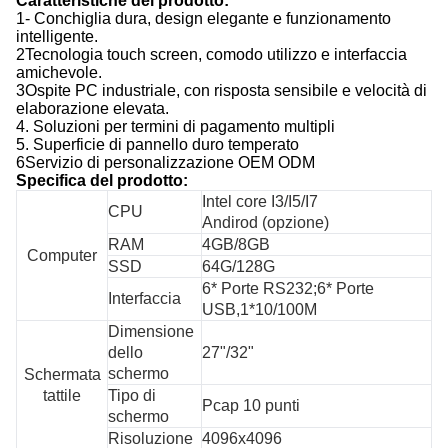
Caratteristiche del prodotto:
1- Conchiglia dura, design elegante e funzionamento
intelligente.
2Tecnologia touch screen, comodo utilizzo e interfaccia
amichevole.
3Ospite PC industriale, con risposta sensibile e velocità di
elaborazione elevata.
4. Soluzioni per termini di pagamento multipli
5. Superficie di pannello duro temperato
6Servizio di personalizzazione OEM ODM
Specifica del prodotto:
Intel core I3/I5/I7
CPU
Andirod (opzione)
RAM
4GB/8GB
Computer
SSD
64G/128G
6* Porte RS232;6* Porte
Interfaccia
USB,1*10/100M
Dimensione
dello
27"/32"
schermo
Schermata
tattile
Tipo di
Pcap 10 punti
schermo
Risoluzione
4096x4096